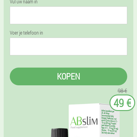
Vul uw naam in
Voer je telefoon in
KOPEN
98 €
49 €