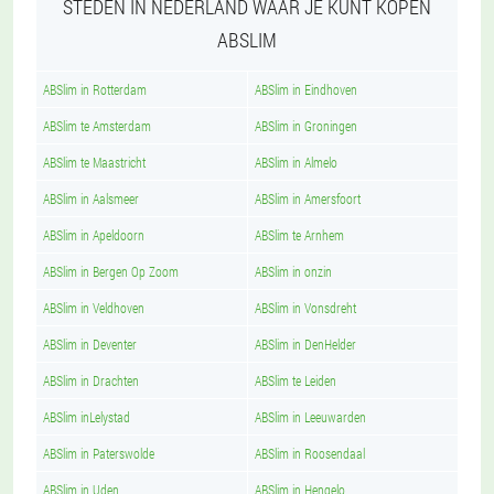
STEDEN IN NEDERLAND WAAR JE KUNT KOPEN
ABSLIM
ABSlim in Rotterdam
ABSlim in Eindhoven
ABSlim te Amsterdam
ABSlim in Groningen
ABSlim te Maastricht
ABSlim in Almelo
ABSlim in Aalsmeer
ABSlim in Amersfoort
ABSlim in Apeldoorn
ABSlim te Arnhem
ABSlim in Bergen Op Zoom
ABSlim in onzin
ABSlim in Veldhoven
ABSlim in Vonsdreht
ABSlim in Deventer
ABSlim in DenHelder
ABSlim in Drachten
ABSlim te Leiden
ABSlim inLelystad
ABSlim in Leeuwarden
ABSlim in Paterswolde
ABSlim in Roosendaal
ABSlim in Uden
ABSlim in Hengelo