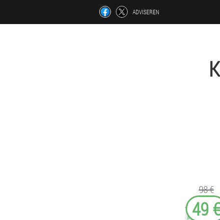
ADVISEREN
K
98 €
49 