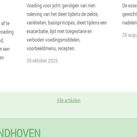
Voeding voor jicht: gevolgen van niet-
De essen
naleving van het dieet tijdens de ziekte,
gewichts
variëteiten, basisprincipes, dieet tijdens een
nadelen,
 af te
exacerbatie, lijst met toegestane en
 voeding
26 aug
verboden voedingsmiddelen,
nd,
voorbeeldmenu, recepten.
in een
een
29 oktober 2025
Alle artikelen
INDHOVEN