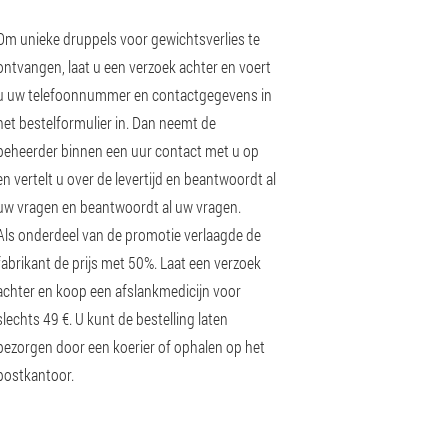
Om unieke druppels voor gewichtsverlies te
ontvangen, laat u een verzoek achter en voert
u uw telefoonnummer en contactgegevens in
het bestelformulier in. Dan neemt de
beheerder binnen een uur contact met u op
en vertelt u over de levertijd en beantwoordt al
uw vragen en beantwoordt al uw vragen.
Als onderdeel van de promotie verlaagde de
fabrikant de prijs met 50%. Laat een verzoek
achter en koop een afslankmedicijn voor
slechts 49 €. U kunt de bestelling laten
bezorgen door een koerier of ophalen op het
postkantoor.