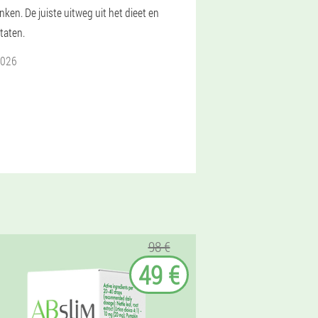
nken. De juiste uitweg uit het dieet en
taten.
2026
98 €
49 €