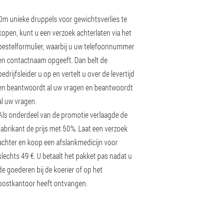
Om unieke druppels voor gewichtsverlies te
kopen, kunt u een verzoek achterlaten via het
bestelformulier, waarbij u uw telefoonnummer
en contactnaam opgeeft. Dan belt de
bedrijfsleider u op en vertelt u over de levertijd
en beantwoordt al uw vragen en beantwoordt
al uw vragen.
Als onderdeel van de promotie verlaagde de
fabrikant de prijs met 50%. Laat een verzoek
achter en koop een afslankmedicijn voor
slechts 49 €. U betaalt het pakket pas nadat u
de goederen bij de koerier of op het
postkantoor heeft ontvangen.