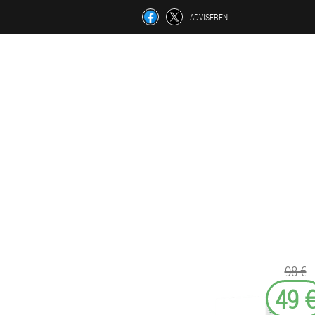
ADVISEREN
98 €
49 