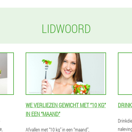
LIDWOORD
WE VERLIEZEN GEWICHT MET “10 KG”
DRINK
IN EEN “MAAND”
-
Drinkdie
e,
nalevin
Afvallen met “10 kg” in een “maand”,