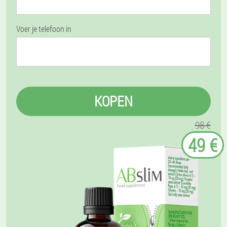
Voer je telefoon in
KOPEN
98 €
49 €