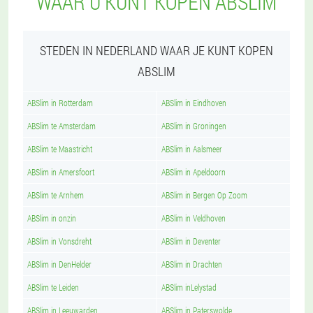
WAAR U KUNT KOPEN ABSLIM
STEDEN IN NEDERLAND WAAR JE KUNT KOPEN
ABSLIM
ABSlim in Rotterdam
ABSlim in Eindhoven
ABSlim te Amsterdam
ABSlim in Groningen
ABSlim te Maastricht
ABSlim in Aalsmeer
ABSlim in Amersfoort
ABSlim in Apeldoorn
ABSlim te Arnhem
ABSlim in Bergen Op Zoom
ABSlim in onzin
ABSlim in Veldhoven
ABSlim in Vonsdreht
ABSlim in Deventer
ABSlim in DenHelder
ABSlim in Drachten
ABSlim te Leiden
ABSlim inLelystad
ABSlim in Leeuwarden
ABSlim in Paterswolde