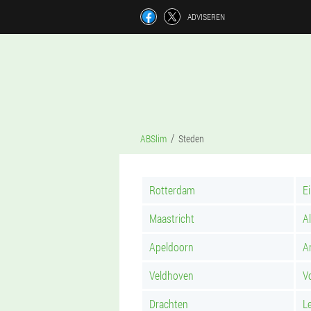
ADVISEREN
ABSlim
Steden
Rotterdam
E
Maastricht
A
Apeldoorn
A
Veldhoven
V
Drachten
L