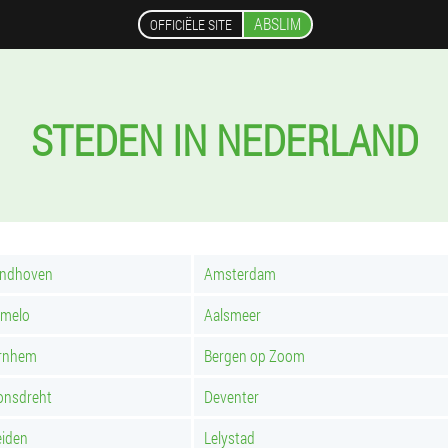
ABSLIM
OFFICIËLE SITE
STEDEN IN NEDERLAND
indhoven
Amsterdam
lmelo
Aalsmeer
rnhem
Bergen op Zoom
onsdreht
Deventer
eiden
Lelystad