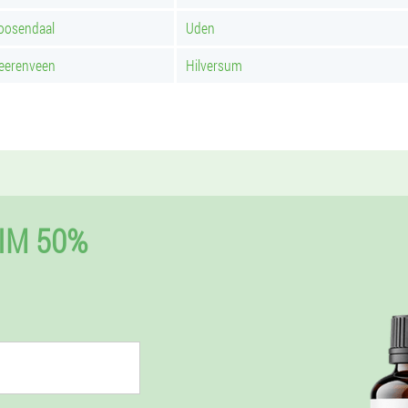
oosendaal
Uden
eerenveen
Hilversum
IM 50%