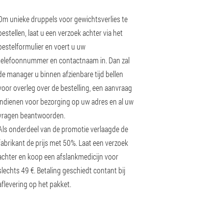
Om unieke druppels voor gewichtsverlies te
bestellen, laat u een verzoek achter via het
bestelformulier en voert u uw
telefoonnummer en contactnaam in. Dan zal
de manager u binnen afzienbare tijd bellen
voor overleg over de bestelling, een aanvraag
indienen voor bezorging op uw adres en al uw
vragen beantwoorden.
Als onderdeel van de promotie verlaagde de
fabrikant de prijs met 50%. Laat een verzoek
achter en koop een afslankmedicijn voor
slechts 49 €. Betaling geschiedt contant bij
aflevering op het pakket.