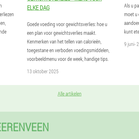
en
Als u pa
ELKE DAG
erliezen
moet u 
gen,
aandoeni
Goede voeding voor gewichtsverlies: hoe u
onde
kunt ete
een plan voor gewichtsverlies maakt.
Kenmerken van het tellen van calorieën,
9 juni- 
toegestane en verboden voedingsmiddelen,
voorbeeldmenu voor de week, handige tips.
13 oktober 2025
Alle artikelen
EERENVEEN