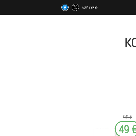
ADVISEREN
K
98 €
49 