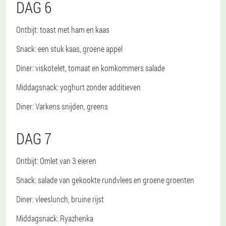
DAG 6
Ontbijt
: toast met ham en kaas
Snack
: een stuk kaas, groene appel
Diner
: viskotelet, tomaat en komkommers salade
Middagsnack
: yoghurt zonder additieven
Diner
: Varkens snijden, greens
DAG 7
Ontbijt
: Omlet van 3 eieren
Snack
: salade van gekookte rundvlees en groene groenten
Diner
: vleeslunch, bruine rijst
Middagsnack
: Ryazhenka