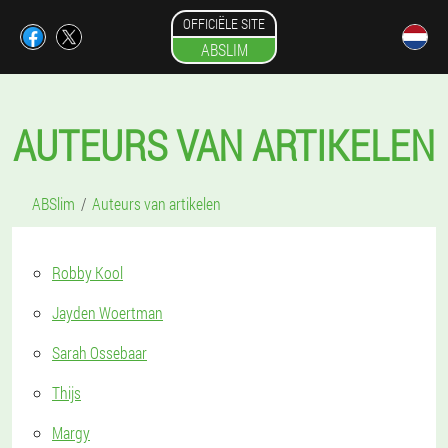
OFFICIËLE SITE
ABSLIM
AUTEURS VAN ARTIKELEN
ABSlim
Auteurs van artikelen
Robby Kool
Jayden Woertman
Sarah Ossebaar
Thijs
Margy