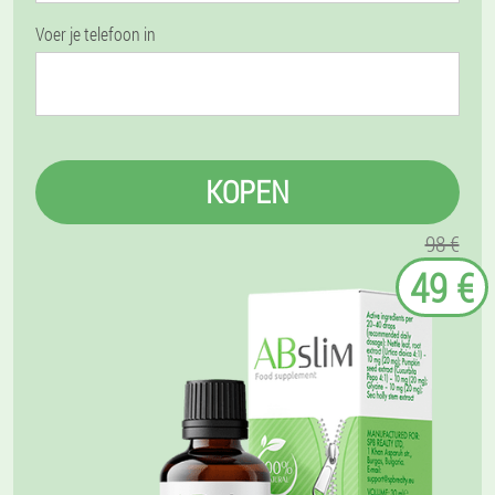
Voer je telefoon in
KOPEN
98 €
49 €