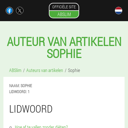
OFFICIËLE SITE
ABSLIM
AUTEUR VAN ARTIKELEN
SOPHIE
ABSlim
Auteurs van artikelen
Sophie
NAAM:
SOPHIE
LIDWOORD:
1
LIDWOORD
Hoe af te vallen zonder diëten?