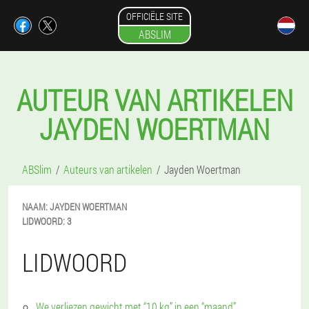
OFFICIËLE SITE
ABSLIM
AUTEUR VAN ARTIKELEN
JAYDEN WOERTMAN
ABSlim
Auteurs van artikelen
Jayden Woertman
NAAM:
JAYDEN
WOERTMAN
LIDWOORD:
3
LIDWOORD
We verliezen gewicht met “10 kg” in een “maand”