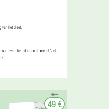
g van het dieet.
eschrijven, beïnvloeden de meest "zieke
lf?
98 €
49 €