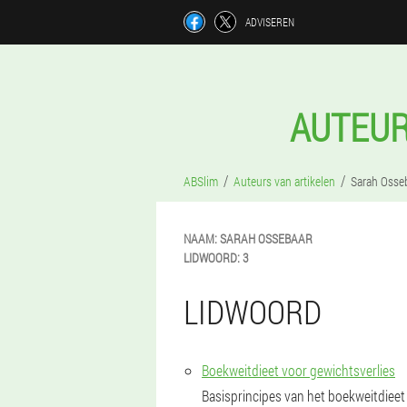
ADVISEREN
AUTEUR
ABSlim
Auteurs van artikelen
Sarah Osse
NAAM:
SARAH
OSSEBAAR
LIDWOORD:
3
LIDWOORD
Boekweitdieet voor gewichtsverlies
Basisprincipes van het boekweitdieet