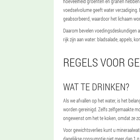
hoeveelheid groenten en granen hebben
voedselvolume geeft water verzadiging. 
geabsorbeerd, waardoor het lichaam wor
Daarom bevelen voedingsdeskundigen aa
rijk zijn aan water: bladsalade, appels,
REGELS VOOR GE
WAT TE DRINKEN?
Als we afvallen op het water, is het bela
worden gereinigd. Zelfs zelfgemaakte mod
ongewenst om het te koken, omdat ze zo 
Voor gewichtsverlies kunt u mineraalwate
dagelijkse consumptie niet meer dan 1 g p