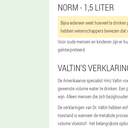
NORM - 1,5 LITER
Bijna iedereen weet hoeveel te drinken p
hebben wetenschappers bewezen dat vol
Voor oude mensen en kinderen zijn er hun
geïnterpreteerd.
VALTIN'S VERKLARI
De Amerikaanse specialist Hinz Valtin vo
gewenste volume water te drinken. Een p
wijn. Alleen mensen die zich bezighouden
De verklaringen van Dr. Valtin hebben ec
toestand is wanneer de metabole processe
volume vloeistof - het belangrijkste oplo