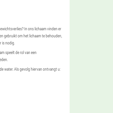
ewichtsverlies? In ons lichaam vinden er
en gebruikt om het lichaam te behouden,
 is nodig.
aam speelt de rol van een
eden.
e water. Als gevolg hiervan ontvangt u: