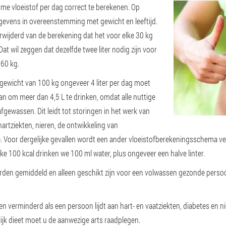
lume vloeistof per dag correct te berekenen. Op
egevens in overeenstemming met gewicht en leeftijd.
wijderd van de berekening dat het voor elke 30 kg
 Dat wil zeggen dat dezelfde twee liter nodig zijn voor
60 kg.
 gewicht van 100 kg ongeveer 4 liter per dag moet
 aan om meer dan 4,5 L te drinken, omdat alle nuttige
fgewassen. Dit leidt tot storingen in het werk van
artziekten, nieren, de ontwikkeling van
 Voor dergelijke gevallen wordt een ander vloeistofberekeningsschema ve
lke 100 kcal drinken we 100 ml water, plus ongeveer een halve linter.
arden gemiddeld en alleen geschikt zijn voor een volwassen gezonde persoo
n verminderd als een persoon lijdt aan hart- en vaatziekten, diabetes en n
ijk dieet moet u de aanwezige arts raadplegen.