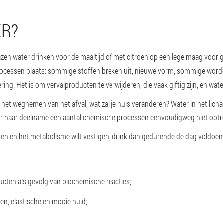
ER?
azen water drinken voor de maaltijd of met citroen op een lege maag voor g
ocessen plaats: sommige stoffen breken uit, nieuwe vorm, sommige word
g. Het is om vervalproducten te verwijderen, die vaak giftig zijn, en water
t het wegnemen van het afval, wat zal je huis veranderen? Water in het lich
r haar deelname een aantal chemische processen eenvoudigweg niet optr
en en het metabolisme wilt vestigen, drink dan gedurende de dag voldoend
ducten als gevolg van biochemische reacties;
n, elastische en mooie huid;