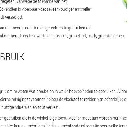
 gegeten. Vanwege de toename van het
Bovendien is vloeibaar voedsel eenvoudiger en sneller
dt verzadigd.
n om meer producten en gerechten te gebruiken die
 komkommers, tomaten, wortelen, broccoli, grapefruit, melk, groentesoepen.
BRUIK
ngrijk om te weten wat precies en in welke hoeveelheden te gebruiken. Alle
erne reinigingssystemen helpen de vloeistof te redden van schadelijke onz
nuttige mineralen en zout verliest.
r gebruiken die in de winkel is gekocht. Maar er moet aan worden herinner
er liter kan overschrijden. Er zijn verschillende informatie over welke tem