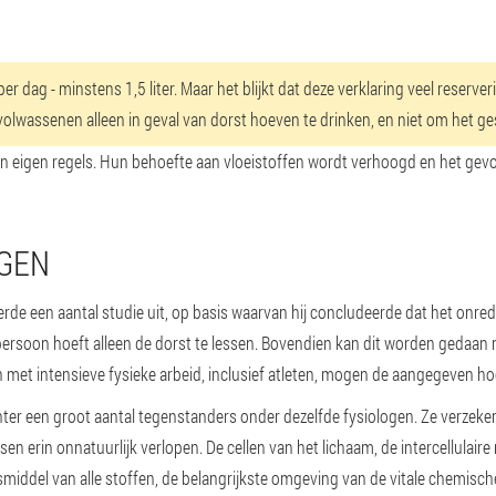
er dag - minstens 1,5 liter. Maar het blijkt dat deze verklaring veel reserve
wassenen alleen in geval van dorst hoeven te drinken, en niet om het ge
 eigen regels. Hun behoefte aan vloeistoffen wordt verhoogd en het gevoel
NGEN
erde een aantal studie uit, op basis waarvan hij concludeerde dat het onred
ersoon hoeft alleen de dorst te lessen. Bovendien kan dit worden gedaan m
 met intensieve fysieke arbeid, inclusief atleten, mogen de aangegeven h
hter een groot aantal tegenstanders onder dezelfde fysiologen. Ze verzeke
n erin onnatuurlijk verlopen. De cellen van het lichaam, de intercellulaire
smiddel van alle stoffen, de belangrijkste omgeving van de vitale chemische