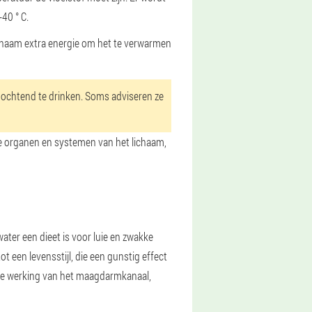
40 ° C.
lichaam extra energie om het te verwarmen
 ochtend te drinken. Soms adviseren ze
 de organen en systemen van het lichaam,
ter een dieet is voor luie en zwakke
ot een levensstijl, die een gunstig effect
male werking van het maagdarmkanaal,