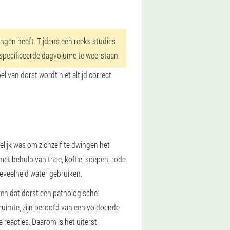
ringen heeft. Tijdens een reeks studies
specificeerde dagvolume te weerstaan.
 van dorst wordt niet altijd correct
elijk was om zichzelf te dwingen het
et behulp van thee, koffie, soepen, rode
oeveelheid water gebruiken.
ren dat dorst een pathologische
 ruimte, zijn beroofd van een voldoende
 reacties. Daarom is het uiterst