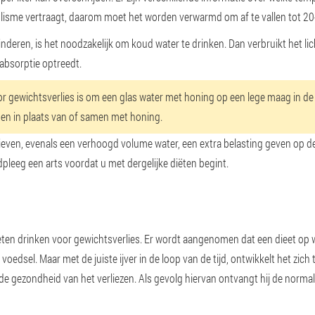
sme vertraagt, daarom moet het worden verwarmd om af te vallen tot 20-
nderen, is het noodzakelijk om koud water te drinken. Dan verbruikt het 
absorptie optreedt.
 gewichtsverlies is om een glas water met honing op een lege maag in de
gen in plaats van of samen met honing.
ditieven, evenals een verhoogd volume water, een extra belasting geven op
adpleeg een arts voordat u met dergelijke diëten begint.
en drinken voor gewichtsverlies. Er wordt aangenomen dat een dieet op wa
voedsel. Maar met de juiste ijver in de loop van de tijd, ontwikkelt het zich t
k, de gezondheid van het verliezen. Als gevolg hiervan ontvangt hij de nor