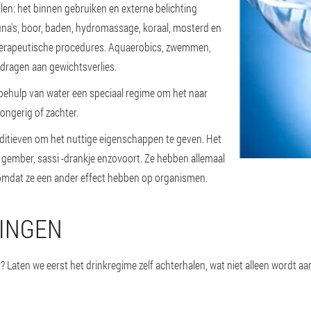
len: het binnen gebruiken en externe belichting
sauna's, boor, baden, hydromassage, koraal, mosterd en
herapeutische procedures. Aquaerobics, zwemmen,
dragen aan gewichtsverlies.
 behulp van water een speciaal regime om het naar
ongerig of zachter.
additieven om het nuttige eigenschappen te geven. Het
t gember, sassi -drankje enzovoort. Ze hebben allemaal
 omdat ze een ander effect hebben op organismen.
INGEN
r? Laten we eerst het drinkregime zelf achterhalen, wat niet alleen wordt a