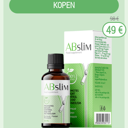
KOPEN
98 €
49 €