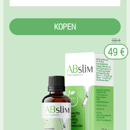
KOPEN
98 €
49 €